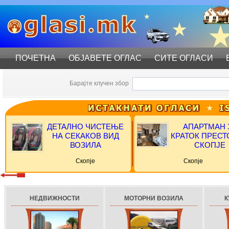
ПОЧЕТНА
ОБЈАВЕТЕ ОГЛАС
СИТЕ ОГЛАСИ
Барајте клучен збор
ДЕТАЛНО ЧИСТЕЊЕ
АПАРТМАН 
НА СЕКАКОВ ВИД
КРАТОК ПРЕСТ
ВОЗИЛА
СКОПЈЕ
Скопје
Скопје
НЕДВИЖНОСТИ
МОТОРНИ ВОЗИЛА
К